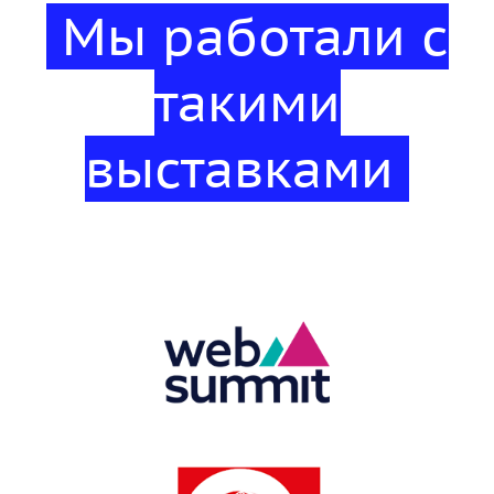
Мы работали с
такими
выставками