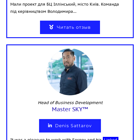
Мали проект для БЦ Іллінський, місто Київ. Команда
під
керівництвом Володимира…
Читать отзыв
Head of Business Development
Master SKY™
Denis Sattarov
It was a pleasure to work with Sergey and his
Linked