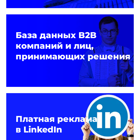
База данных B2B
компаний и лиц,
принимающих решения
Платная реклама
в LinkedIn