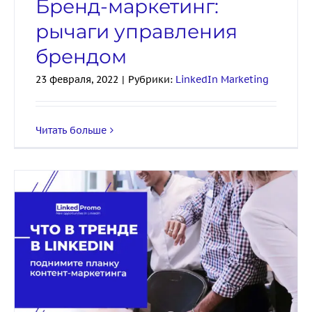
Бренд-маркетинг:
рычаги управления
брендом
23 февраля, 2022
|
Рубрики:
LinkedIn Marketing
Читать больше
Что в тренде: поднимите
планку контент-
маркетинга в LinkedIn