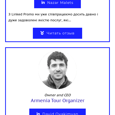
Nazar Malets
З Linked Promo ми уже співпрацюємо досить давно і
дуже задоволені якістю послуг, які…
Читать отзыв
Owner and CEO
Armenia Tour Organizer
David Ovakimyan