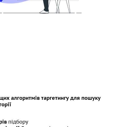
щих алгоритмів таргетингу для пошуку
торії
рів
підбору