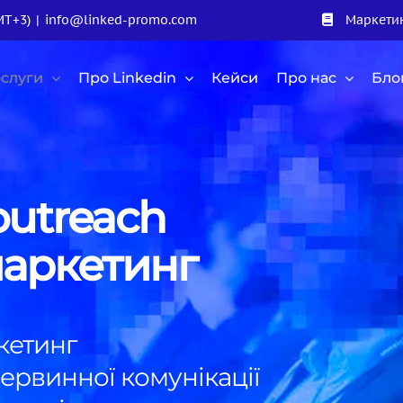
MT+3)
|
info@linked-promo.com
Маркетин
слуги
Про Linkedin
Кейси
Про нас
Бло
outreach
маркетинг
кетинг
первинної комунікації