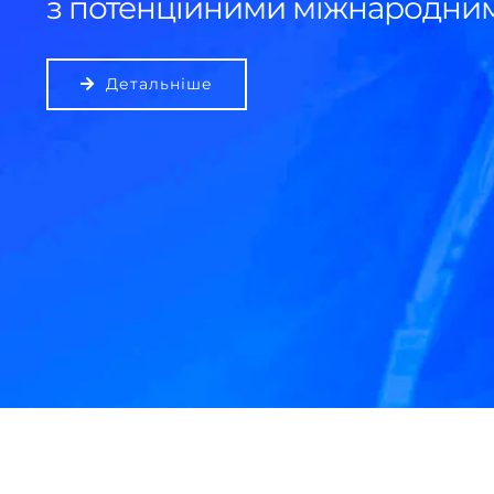
з потенційними міжнародним
Детальніше