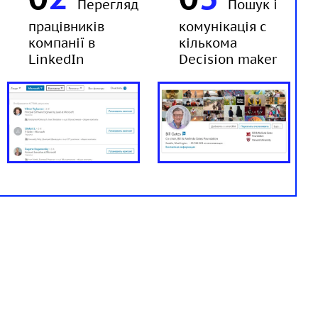
Перегляд
Пошук і
працівників
комунікація c
компанії в
кількома
LinkedIn
Decision maker