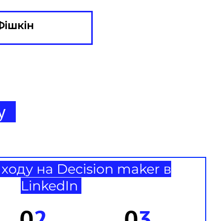
Фішкін
гу
оду на Decision maker в
LinkedIn
0
2
0
3