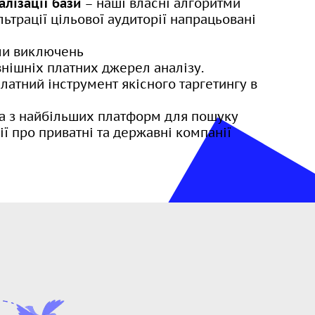
алізації бази
– наші власні алгоритми
льтрації цільової аудиторії напрацьовані
ми виключень
нішніх платних джерел аналізу.
латний інструмент якісного таргетингу в
а з найбільших платформ для пошуку
ії про приватні та державні компанії