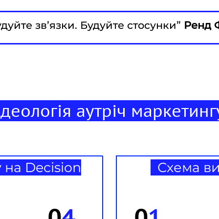
удуйте зв’язки. Будуйте стосунки”
Ренд 
деологія аутріч маркетин
на Decision
Схема вих
0
4
0
1