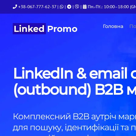
Skip
+38-067-777-62-37
|
|
|
|
Пн.-Пт.: 10:00–18:00 (G
to
content
Головна
По
LinkedIn & email 
(outbound) B2B 
Комплексний B2B аутріч мар
для пошуку, ідентифікації та 