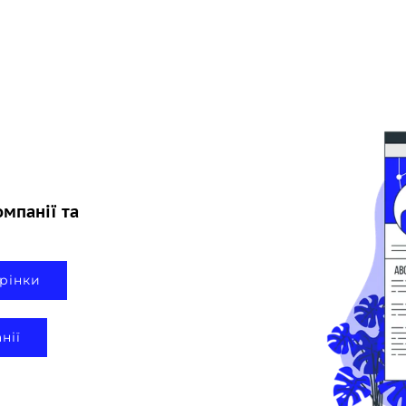
мпанії та
рінки
нії