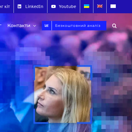
г кіт
LinkedIn
Youtube
г
Контакти
Безкоштовний аналіз