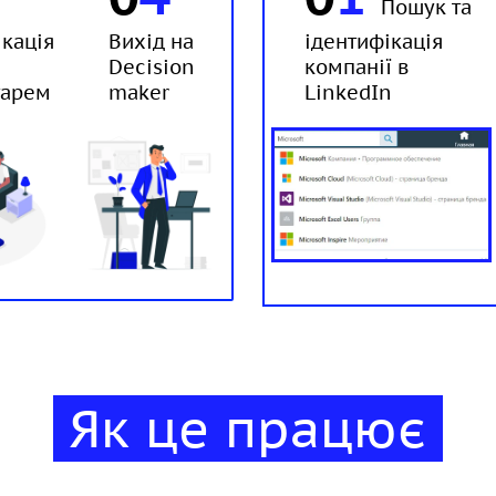
Пошук та
кація
Вихід на
ідентифікація
Decision
компанії в
тарем
maker
LinkedIn
Як це працює