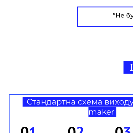
“Не б
І
Стандартна схема виходу 
maker
0
1
0
2
0
3