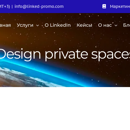
MT+3)
|
info@linked-promo.com
Маркетин
авная
Услуги
О LinkedIn
Кейсы
О нас
Бл
Design private space