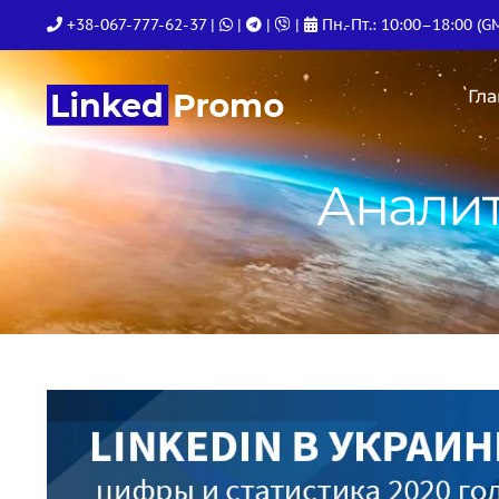
Skip
+38-067-777-62-37
|
|
|
|
Пн.-Пт.: 10:00–18:00 (G
to
content
Гл
Аналит
View
Larger
Image