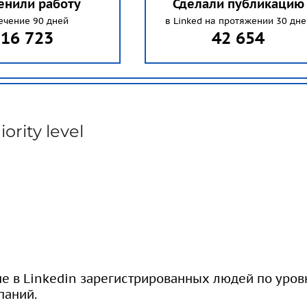
енили работу
Сделали публикацию
ечение 90 дней
в Linked на протяжении 30 дне
16 723
42 654
iority level
не в Linkedin зарегистрированных людей по уро
паний.