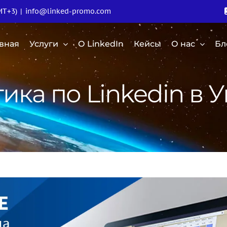
MT+3)
|
info@linked-promo.com
авная
Услуги
О LinkedIn
Кейсы
О нас
Бл
ика по Linkedin в 