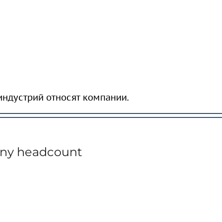
индустрий относят компании.
ny headcount