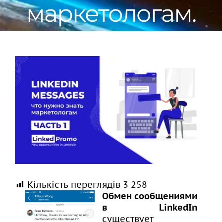
маркетологам.
View
Larger
Image
Кількість переглядів
3 258
Обмен сообщениями
в LinkedIn
существует