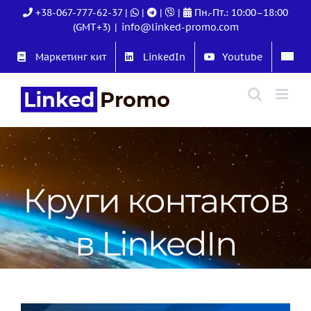
Skip
+38-067-777-62-37
|
|
|
|
Пн.-Пт.: 10:00–18:00
to
(GMT+3)
|
info@linked-promo.com
content
Маркетинг кит
LinkedIn
Youtube
Круги контактов
в LinkedIn
View