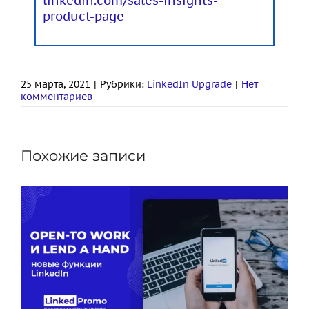
linkedin.com/sales-insights-
product-page
25 марта, 2021
|
Рубрики:
LinkedIn Upgrade
|
Нет
комментариев
Похожие записи